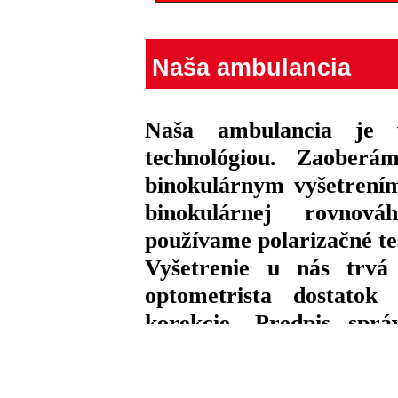
Naša ambulancia
Naša ambulancia je 
technológiou. Zaober
binokulárnym vyšetrením
binokulárnej rovnová
používame polarizačné te
Vyšetrenie u nás trv
optometrista dostatok
korekcie. Predpis spr
pohodlné a bezproblém
kontaktných šošoviek.